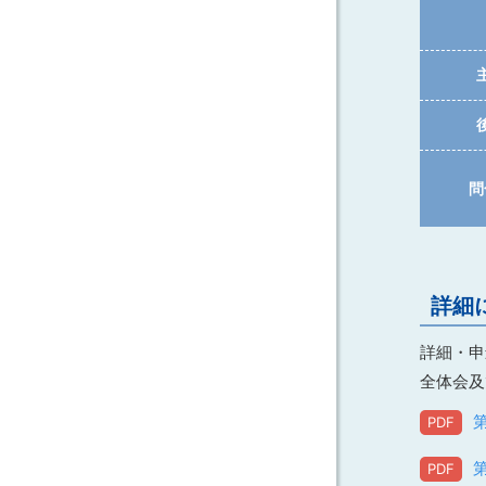
問
詳細
詳細・申
全体会及