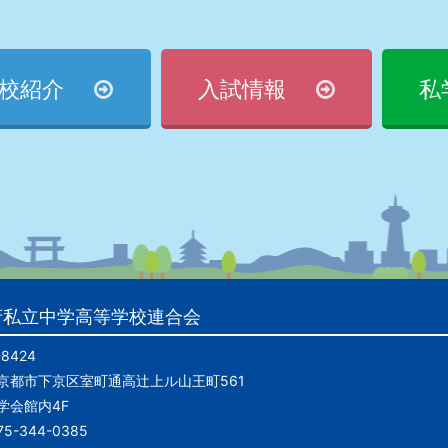
校紹介
入試情報
私
府私立中学高等学校連合会
8424
京都市下京区室町通高辻上ル山王町561
学会館内4F
075-344-0385