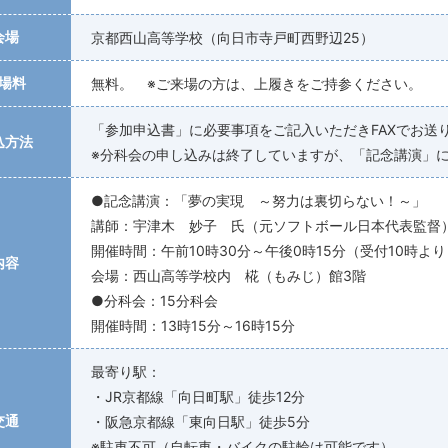
会場
京都西山高等学校（向日市寺戸町西野辺25）
場料
無料。 ※ご来場の方は、上履きをご持参ください。
「参加申込書」に必要事項をご記入いただきFAXでお送
込方法
※分科会の申し込みは終了していますが、「記念講演」
●記念講演：「夢の実現 ～努力は裏切らない！～」
講師：宇津木 妙子 氏（元ソフトボール日本代表監督
開催時間：午前10時30分～午後0時15分（受付10時より
内容
会場：西山高等学校内 椛（もみじ）館3階
●分科会：15分科会
開催時間：13時15分～16時15分
最寄り駅：
・JR京都線「向日町駅」徒歩12分
交通
・阪急京都線「東向日駅」徒歩5分
※駐車不可（自転車・バイクの駐輪は可能です）