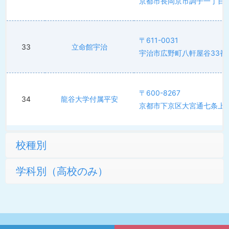
京都市長岡京市調子一丁目1-
〒611-0031
33
立命館宇治
宇治市広野町八軒屋谷33番
〒600-8267
34
龍谷大学付属平安
京都市下京区大宮通七条上ル
校種別
学科別（高校のみ）