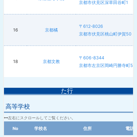
京都市伏見区深草田谷町1
〒612-8026
16
京都橘
京都市伏見区桃山町伊賀50
〒606-8344
18
京都文教
京都市左京区岡崎円勝寺町5
た行
高等学校
No
学校名
住所
電話番