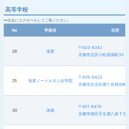
高等学校
No
学校名
住所
〒603-8342
29
洛星
京都市北区小松原南町33
〒606-8423
25
洛星ノートルダム女学院
京都市左京区鹿ケ谷桜谷町1
〒601-8478
30
洛南
京都市南区壬生通八条下る東