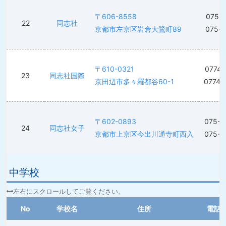
〒606-8558
075-7
22
同志社
京都市左京区岩倉大鷺町89
075-7
〒610-0321
0774-
23
同志社国際
京田辺市多々羅都谷60-1
0774-
〒602-0893
075-2
24
同志社女子
京都市上京区今出川通寺町西入
075-2
中学校
No
学校名
住所
電話番