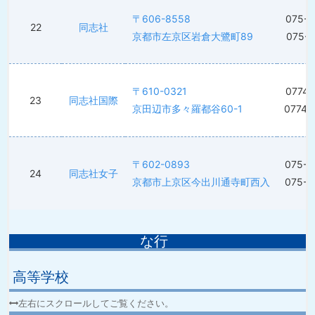
〒606-8558
075-7
22
同志社
京都市左京区岩倉大鷺町89
075-7
〒610-0321
0774-
23
同志社国際
京田辺市多々羅都谷60-1
0774-
〒602-0893
075-2
24
同志社女子
京都市上京区今出川通寺町西入
075-2
な行
高等学校