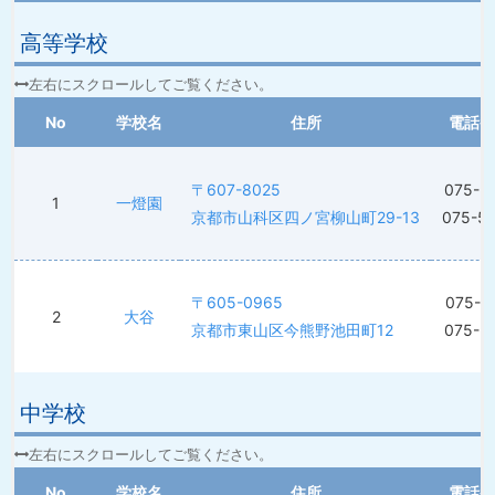
高等学校
No
学校名
住所
電話番
〒607-8025
075-5
1
一燈園
京都市山科区四ノ宮柳山町29-13
075-5
〒605-0965
075-5
2
大谷
京都市東山区今熊野池田町12
075-5
中学校
No
学校名
住所
電話番