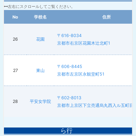
No
学校名
住所
〒616-8034
26
花園
京都市右京区花園木辻北町1
〒606-8445
27
東山
京都市左京区永観堂町51
〒602-8013
28
平安女学院
京都市上京区下立売通烏丸西入ル五町目17
ら行