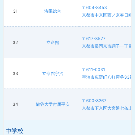
〒604-8453
31
洛陽総合
京都市中京区西ノ京春日町
〒617-8577
32
立命館
京都市長岡京市調子一丁目1-
〒611-0031
33
立命館宇治
宇治市広野町八軒屋谷33番
〒600-8267
34
龍谷大学付属平安
京都市下京区大宮通七条上ル
中学校