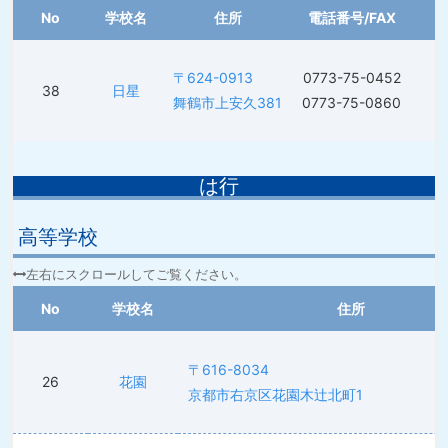
No
学校名
住所
電話番号/FAX
〒624-0913
0773-75-0452
38
日星
舞鶴市上安久381
0773-75-0860
は行
高等学校
No
学校名
住所
〒616-8034
26
花園
京都市右京区花園木辻北町1