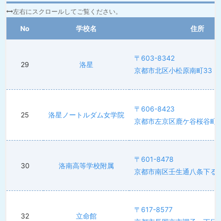
No
学校名
住所
〒603-8342
29
洛星
京都市北区小松原南町33
〒606-8423
25
洛星ノートルダム女学院
京都市左京区鹿ケ谷桜谷町1
〒601-8478
30
洛南高等学校附属
京都市南区壬生通八条下る東
〒617-8577
32
立命館