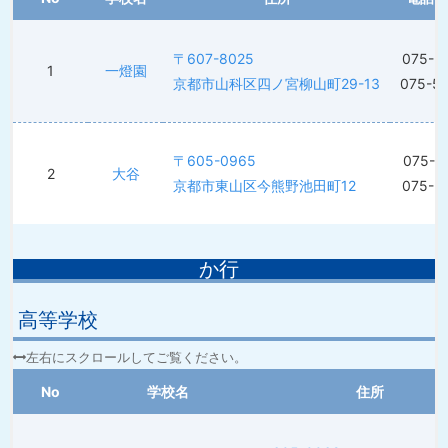
〒607-8025
075-5
1
一燈園
京都市山科区四ノ宮柳山町29-13
075-5
〒605-0965
075-5
2
大谷
京都市東山区今熊野池田町12
075-5
か行
高等学校
No
学校名
住所