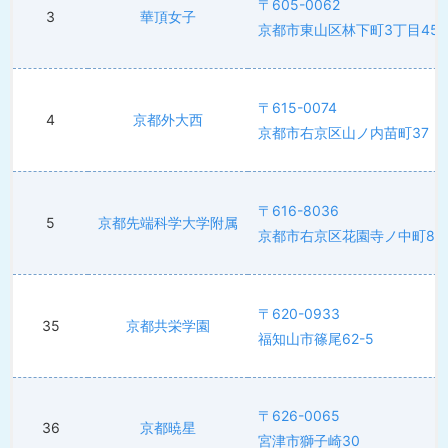
〒605-0062
3
華頂女子
京都市東山区林下町3丁目456
〒615-0074
4
京都外大西
京都市右京区山ノ内苗町37
〒616-8036
5
京都先端科学大学附属
京都市右京区花園寺ノ中町8
〒620-0933
35
京都共栄学園
福知山市篠尾62-5
〒626-0065
36
京都暁星
宮津市獅子崎30